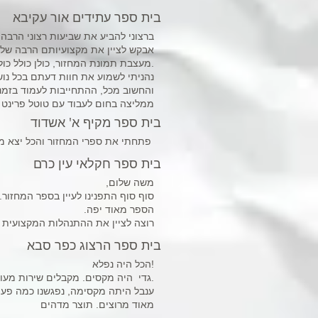
בית ספר עתידים אור עקיבא
ברצוני להביע את שביעות רצוני הרבה
אבקש לציין את מקצועיותם הרבה של 
מעצבת תמונת המחזור, כולן כולל כולן הינן, בעלי יחסי אנוש ראויים לשבח, אכפתיים וסובלניים.
נהניתי לשמוע את חוות דעתם בכל נ
!והחשוב מכל, ההתחייבות לעמוד בזמנ
ממליצה בחום לעבוד עם טוטל פרינט
בית ספר מקיף א' אשדוד
פתחתי את ספרי המחזור והכל יצא מהמ
בית ספר חקלאי עין כרם
משה שלום,
סוף סוף התפנינו לעיין בספר המחזור..
הספר מאוד יפה.
רוצה לציין את ההתנהלות המקצועית 
בית ספר הרצוג כפר סבא
הכל היה נפלא!
גדי היה מקסים. מקבלים שירות מעולה כבר כמה שנים.
ענבל היתה מקסימה, נפגשנו כמה פעמ
מאוד מרוצים. תוצר מדהים