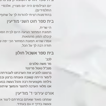
יום הצילומים היה יום מצויין, אלכסיי
התלמידים).
בהזדמנות רציתי להודות לך על שתוף
בית ספר חוט השני מודיעין
הי שרית,
תמונת המחזור הגיעה היום לבית הספ
קיבלנו המון מחמאות.
אמרו שהיא תמונת המחזור הכי יפה ש
תודה רבה לך על הכל,
בית ספר אשכול חולון
בית ספר אשכול חולון
לכב'
לכב'
מר משה סלונים
מר משה סלונים
מנכ"ל טוטל פרינט!
מנכ"ל טוטל פרינט!
ברצוננו להביע את הערכתנו לעבודתה 
ברצוננו להביע את הערכתנו לעבודתה ש
לימור הייתה קשובה ונענתה ברצון ובמ
לימור הייתה קשובה ונענתה ברצון ובמ
גילתה מקצועיות רבה והכל נעשה בנוע
גילתה מקצועיות רבה והכל נעשה בנוע
אנו מלאי הערכה לתוצר והמשך שיתופי
אנו מלאי הערכה לתוצר והמשך שיתופי
אורט עירוני ד' מודיעין
שמחנו מאוד שאתם נבחרתם ליצור את ס
ונעשה בדרך זו גם בעתיד.