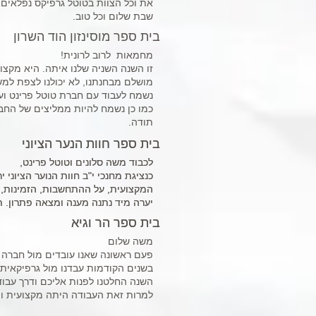
את וכל הצוות בטוטל גרפיקס נפלאים. 
שבת שלום וכל טוב.
בית ספר מוסינזון הוד השרון
מחמאות לרוב לרונית!
זו השנה השניה שלנו איתה. היא מקצו
מושלם מבחנתנו, לא יכולנו לצפת למשה
נשמח לעבוד עם חברת טוטל פרינט ועם
כמו כן נשמח להיות ממליצים של החב
תודה.
בית ספר חוות הנער הציוני
בית ספר חוות הנער הציוני
לכבוד משה סלונים וטוטל פרינט,
לכבוד משה סלונים וטוטל פרינט,
כנציגת מחנכי י"ב חוות הנוער הציוני
כנציגת מחנכי י"ב חוות הנוער הציוני
המקצועית, על ההתחשבות, הזמינות, הס
המקצועית, על ההתחשבות, הזמינות, הס
יערה מיד נתנה מענה ומצאה פתרון. ת
יערה מיד נתנה מענה ומצאה פתרון. ת
בית ספר הר וגיא
בית ספר הר וגיא
משה שלום
פעם ראשונה שאנו עובדים מול חברה
בשנים הקודמות עבדנו מול גרפיקאית
השנה החלטנו לפנות אליכם ודרך עבו
למרות זאת העבודה היתה מקצועית ומא