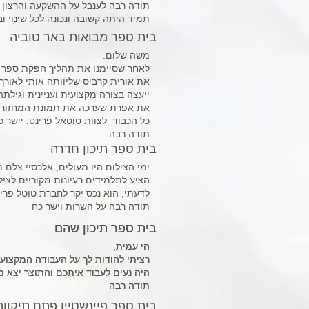
תודה רבה לענבל על ההשקעה והרצון 
תמיד היתה קשובה ונכונה לכל שינוי ו
בית ספר מבואות באר טוביה
משה שלום.
לאחר שסיימנו את תהליך הפקת ספר ה
את אורית קרביס שליוותה אותי לאורך
ייעצה בצורה מקצועית ועניינית וגילתה 
את אפרת שערכה את תמונת המחזור, 
כל הכבוד לצוות טוטאל פרינט. יישר כו
תודה רבה.
בית ספר תיכון חדרה
ימי הצילום היו מעולים, אלכסיי צלם 
הציע לתלמידים רעיונות מקוריים לציל
לדעתי, הוא נכס יקר לחברת טוטל פרי
תודה רבה על השרות וישר כח
בית ספר תיכון שהם
בית ספר תיכון שהם
הי עמית,
הי עמית,
רציתי להודות לך על העבודה המקצוע
רציתי להודות לך על העבודה המקצוע
היה נעים לעבוד איתכם והתוצר יצא מ
היה נעים לעבוד איתכם והתוצר יצא מ
תודה רבה
תודה רבה
בית ספר פיינשטיין פתח תיקווה