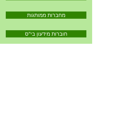
מחברות ממותגות
חוברות מידעון בי"ס
מארז ספר מחזור
מתנות למורים
אוגדן תמונות מחזור
לוח ארועים חודשי