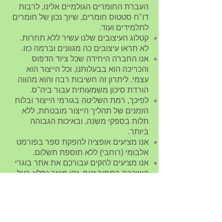
העברת החומרים הגולמיים אלינו, לרבות
דו"ח סטטוס חומרים, שיוך נכון של חומרים
לתלמידים ועוד.
קטלוג העיצובים שלנו עשיר ללא תחרות.
לא תראו עיצובים כה מגוונים וברמה כזו.
אנו החברה היחידה שכל ציוד הדפוס
והכריכה הוא בבעלותנו, וכל הייצור הוא
עצמי. ליתרון זה חשיבות רבה והוא מהווה
הורדת סיכון משמעותית עבור ביה"ס.
לפיכך, רמת השליטה בגורמי הייצור ובלוח
הזמנים של תהליך הייצור מובטחת, ללא
תלות בספקי משנה, ובאיכות הגבוהה
ביותר.
אנו מציעים אופציה להפקת ספר בפורמט
אלבומי (רוחבי) ללא תוספת תשלום.
אנו מציעים להקים עבורכם את אתר בוגרי
השיכבה במחיר זניח. זהו מוצר נפלא בעל
ערך רב לתלמידים.
אנו מציעים לבתי הספר מוצרים משלימים,
כגון פוסטרים בנושא ערכים חינוכיים, או
כרזת מדבקה עם כיתוב ספציפי
של ביה"ס.