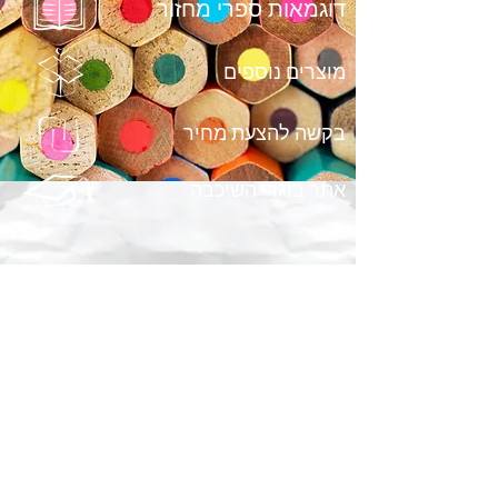
דוגמאות ספרי מחזור
מוצרים נוספים
בקשה להצעת מחיר
אתר בוגרי השיכבה
טוטל פרינט מבית דפוס בארי
החברה המנוסה בארץ להפקת ספר
מחזור ותמונות מחזור.
כניסת עובדים
טוטל גרפיקס מבית דפוס בארי, טוטל
פרינט,
www.totalprint.co.il
, טל.
03-